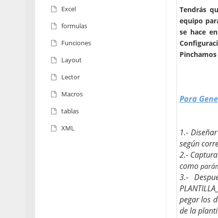
Excel
Tendrás qu
equipo par
formulas
se hace en
Configurac
Funciones
Pinchamos H
Layout
Lector
Macros
Para Gene
tablas
XML
1.- Diseña
según corr
2.- Captura
como
pará
3.- Despu
PLANTILLA
pegar los d
de la planti