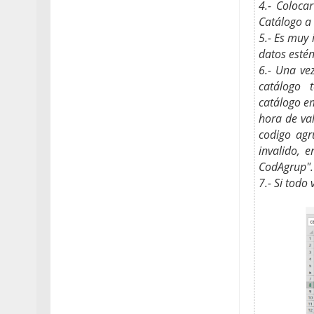
4.- Coloca
Catálogo a 
5.- Es muy
datos estén
6.- Una vez
catálogo 
catálogo em
hora de val
codigo agr
invalido, 
CodAgrup".
7.- Si todo