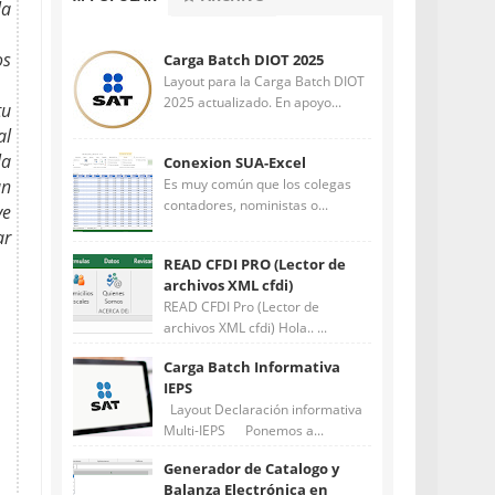
la
os
Carga Batch DIOT 2025
Layout para la Carga Batch DIOT
2025 actualizado. En apoyo...
tu
al
la
Conexion SUA-Excel
Es muy común que los colegas
un
contadores, noministas o...
ve
ar
READ CFDI PRO (Lector de
archivos XML cfdi)
READ CFDI Pro (Lector de
archivos XML cfdi) Hola.. ...
Carga Batch Informativa
IEPS
Layout Declaración informativa
Multi-IEPS Ponemos a...
Generador de Catalogo y
Balanza Electrónica en