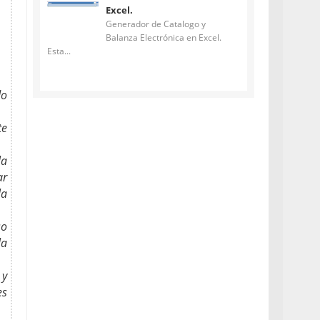
Excel.
Generador de Catalogo y
Balanza Electrónica en Excel.
Esta...
do
te
la
ar
la
so
la
 y
es