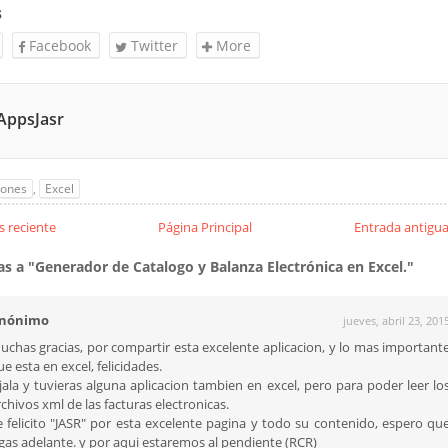
s
Facebook
Twitter
More
AppsJasr
iones
,
Excel
 reciente
Página Principal
Entrada antigu
s a "Generador de Catalogo y Balanza Electrónica en Excel."
nónimo
jueves, abril 23, 201
uchas gracias, por compartir esta excelente aplicacion, y lo mas important
e esta en excel, felicidades.
jala y tuvieras alguna aplicacion tambien en excel, pero para poder leer lo
rchivos xml de las facturas electronicas.
e felicito "JASR" por esta excelente pagina y todo su contenido, espero qu
igas adelante. y por aqui estaremos al pendiente (RCR)