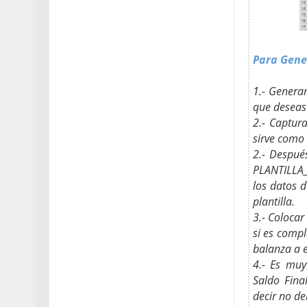
Para Gene
1.- Genera
que deseas 
2.- Captura
sirve como
2.- Despué
PLANTILLA_
los datos d
plantilla.
3.- Colocar
si es comp
balanza a e
4.- Es muy
Saldo Fina
decir no d