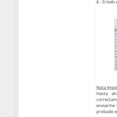
6.- Si todo
Nota Impo
Hasta ah
correctame
enviarme l
probado en