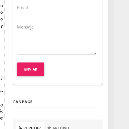
tu
Email
to
go
 y
Mensaje
AT
ve
FANPAGE
la
ás
os
POPULAR
ARCHIVO