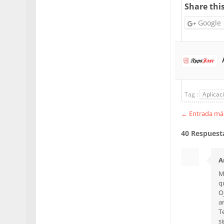
Share thi
Google
Tag :
Aplicac
← Entrada más
40 Respuesta
A
M
qu
O
a
T
s