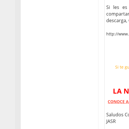
Si les es
compartan
descarga, 
http://www.
Si te g
LA N
CONOCE AQ
Saludos C
JASR