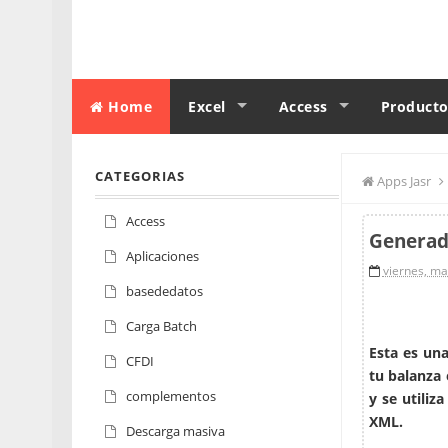
Home
Excel
Access
Producto
CATEGORIAS
Apps Jasr
Access
Generado
Aplicaciones
viernes, ma
basededatos
Carga Batch
Esta es un
CFDI
tu balanza 
complementos
y se utiliz
XML.
Descarga masiva