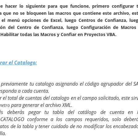
e hacer lo siguiente para que funcione, primero configurar 
a que no se bloqueen las macros que contiene este archivo, es
 el menú opciones de Excel, luego Centros de Confianza, lue
ión del Centro de Confianza, luego Configuración de Macros
abilitar todas las Macros y Confiar en Proyectos VBA.
rar el Catalogo:
r previamente tu catalogo asignando el código agrupador del S
esponda a cada cuenta.
r el total de cuentas del catalogo en el campo solicitado, este sir
para generar el archivo XML.
metro
és deberás pegar tu tabla del catálogo de cuenta en 
_CATALOGO conforme a los campos requeridos, solo deber
atos de la tabla y tener cuidado de no modificar los encabezad
lla.